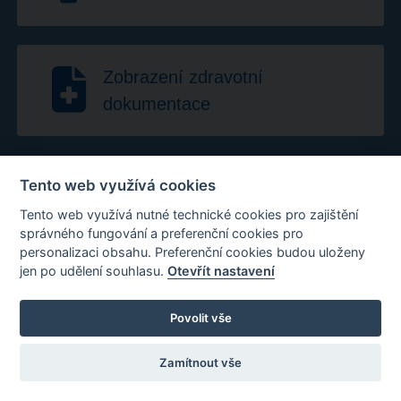
Zobrazení zdravotní
dokumentace
Tento web využívá cookies
Tento web využívá nutné technické cookies pro zajištění
správného fungování a preferenční cookies pro
O Portálu
personalizaci obsahu. Preferenční cookies budou uloženy
Portál pacienta umožňuje občanům vzdálený přístup k vlastním
jen po udělení souhlasu.
Otevřít nastavení
zdravotním záznamům vedeným v informačních systémech
připojených zdravotnických zařízení. Zdravotnická dokumentace
přitom zůstává uložena pouze u poskytovatelů zdravotnických
Povolit vše
služeb.
Zdravotní portál také umožňuje objednávání zdravotních služeb
Zamítnout vše
(rezervaci termínu) ve zdravotnických zařízeních, a to i bez
nutnosti předchozí registrace.