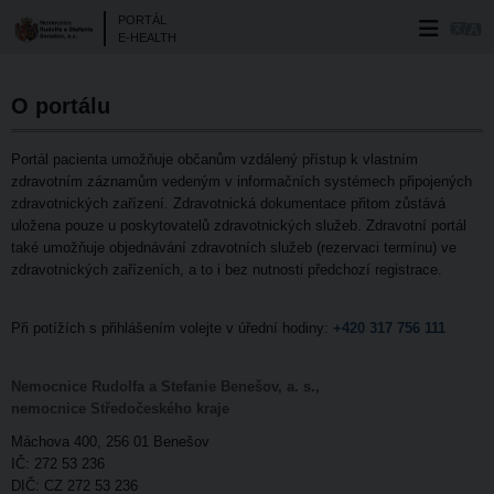
PORTÁL
E-HEALTH
O portálu
Portál pacienta umožňuje občanům vzdálený přístup k vlastním
zdravotním záznamům vedeným v informačních systémech připojených
zdravotnických zařízení. Zdravotnická dokumentace přitom zůstává
uložena pouze u poskytovatelů zdravotnických služeb. Zdravotní portál
také umožňuje objednávání zdravotních služeb (rezervaci termínu) ve
zdravotnických zařízeních, a to i bez nutnosti předchozí registrace.
Při potížích s přihlášením volejte v úřední hodiny:
+420 317 756 111
Nemocnice Rudolfa a Stefanie Benešov, a. s.,
nemocnice Středočeského kraje
Máchova 400, 256 01 Benešov
IČ: 272 53 236
DIČ: CZ 272 53 236