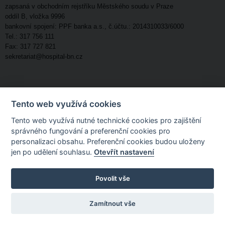
zapsaná v obchodním rejstříku Městského soudu v Praze
oddíl B, vložka 9996
bankovní spojení: PPF banka a.s., č.účtu.: 2014310033/6000
Tel.: 317 756 111
Fax: 317 727 821
sekretariat@hospital-bn.cz
Tento web využívá cookies
Tento web využívá nutné technické cookies pro zajištění
správného fungování a preferenční cookies pro
personalizaci obsahu. Preferenční cookies budou uloženy
jen po udělení souhlasu.
Otevřít nastavení
Povolit vše
Zamítnout vše
Powered by
Scalesoft IN2 Platform
Nastavení
cookies
Portál byl spuštěn před 6 lety, 9 měsíci a 26 dny