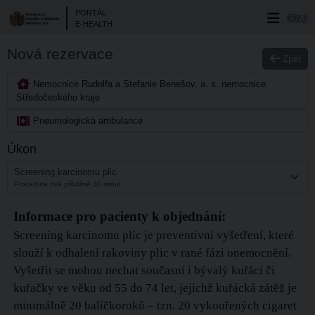
PORTÁL
E-HEALTH
Nová rezervace
Zpět
Nemocnice Rudolfa a Stefanie Benešov, a. s. nemocnice
Středočeského kraje
Pneumologická ambulance
Úkon
Screening karcinomu plic
Procedura trvá přibližně 30 minut
Informace pro pacienty k objednání:
Screening karcinomu plic je preventivní vyšetření, které
slouží k odhalení rakoviny plic v rané fázi onemocnění.
Vyšetřit se mohou nechat současní i bývalý kuřáci či
kuřačky ve věku od 55 do 74 let, jejichž kuřácká zátěž je
minimálně 20 balíčkoroků – tzn. 20 vykouřených cigaret