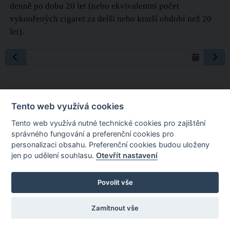
denně po dobu 20 let (nebo ekvivalentní počet
vykouřených cigaret za delší nebo kratší období než 20
let).
-
Tento web využívá cookies
Tento web využívá nutné technické cookies pro zajištění
správného fungování a preferenční cookies pro
personalizaci obsahu. Preferenční cookies budou uloženy
jen po udělení souhlasu.
Otevřít nastavení
Povolit vše
Zamítnout vše
Powered by
Scalesoft IN2 Platform
Nastavení
cookies
Portál byl spuštěn před 6 lety, 9 měsíci a 24 dny